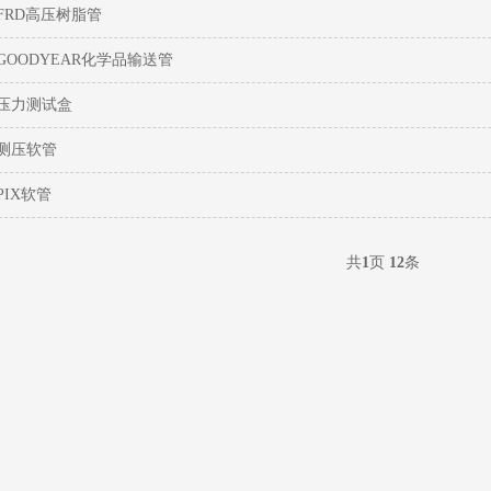
FRD高压树脂管
GOODYEAR化学品输送管
压力测试盒
测压软管
PIX软管
共
1
页
12
条