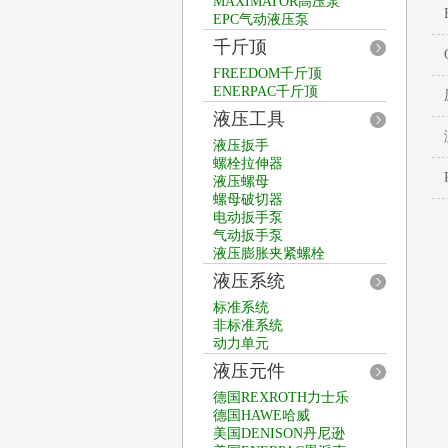
MAXIMATOR高压泵
EPC气动液压泵
千斤顶
FREEDOM千斤顶
ENERPAC千斤顶
液压工具
液压扳手
螺栓拉伸器
液压螺母
螺母破切器
电动扳手泵
气动扳手泵
液压膨胀夹紧螺栓
液压系统
标准系统
非标准系统
动力单元
液压元件
德国REXROTH力士乐
德国HAWE哈威
美国DENISON丹尼逊