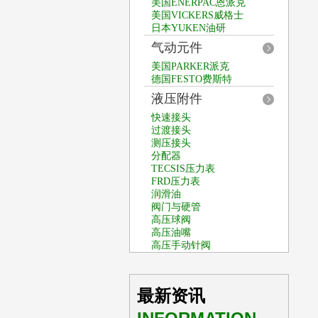
美国ENERPAC恩派克
美国VICKERS威格士
日本YUKEN油研
气动元件
美国PARKER派克
德国FESTO费斯特
液压附件
快速接头
过渡接头
测压接头
分配器
TECSIS压力表
FRD压力表
润滑油
阀门与硬管
高压球阀
高压油嘴
高压手动针阀
最新资讯