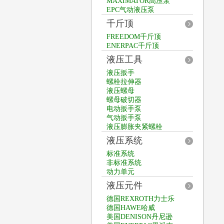
MAXIMATOR高压泵
EPC气动液压泵
千斤顶
FREEDOM千斤顶
ENERPAC千斤顶
液压工具
液压扳手
螺栓拉伸器
液压螺母
螺母破切器
电动扳手泵
气动扳手泵
液压膨胀夹紧螺栓
液压系统
标准系统
非标准系统
动力单元
液压元件
德国REXROTH力士乐
德国HAWE哈威
美国DENISON丹尼逊