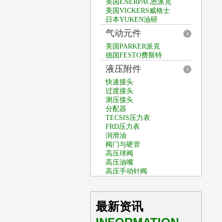
美国ENERPAC恩派克
美国VICKERS威格士
日本YUKEN油研
气动元件
美国PARKER派克
德国FESTO费斯特
液压附件
快速接头
过渡接头
测压接头
分配器
TECSIS压力表
FRD压力表
润滑油
阀门与硬管
高压球阀
高压油嘴
高压手动针阀
最新资讯