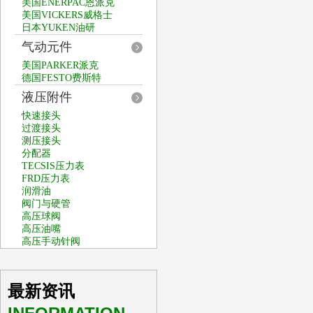
美国ENERPAC恩派克
美国VICKERS威格士
日本YUKEN油研
气动元件
美国PARKER派克
德国FESTO费斯特
液压附件
快速接头
过渡接头
测压接头
分配器
TECSIS压力表
FRD压力表
润滑油
阀门与硬管
高压球阀
高压油嘴
高压手动针阀
最新资讯