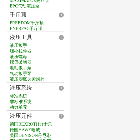
MAXIMATOR高压泵
EPC气动液压泵
千斤顶
FREEDOM千斤顶
ENERPAC千斤顶
液压工具
液压扳手
螺栓拉伸器
液压螺母
螺母破切器
电动扳手泵
气动扳手泵
液压膨胀夹紧螺栓
液压系统
标准系统
非标准系统
动力单元
液压元件
德国REXROTH力士乐
德国HAWE哈威
美国DENISON丹尼逊