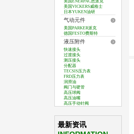
美国ENERPAC恩派克
美国VICKERS威格士
日本YUKEN油研
气动元件
美国PARKER派克
德国FESTO费斯特
液压附件
快速接头
过渡接头
测压接头
分配器
TECSIS压力表
FRD压力表
润滑油
阀门与硬管
高压球阀
高压油嘴
高压手动针阀
最新资讯