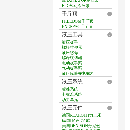
MAXIMATOR高压泵
EPC气动液压泵
千斤顶
FREEDOM千斤顶
ENERPAC千斤顶
液压工具
液压扳手
螺栓拉伸器
液压螺母
螺母破切器
电动扳手泵
气动扳手泵
液压膨胀夹紧螺栓
液压系统
标准系统
非标准系统
动力单元
液压元件
德国REXROTH力士乐
德国HAWE哈威
美国DENISON丹尼逊