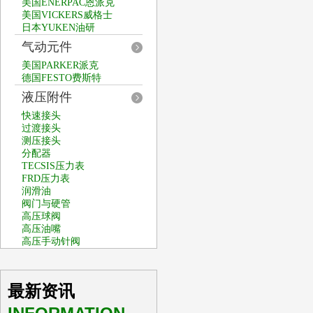
美国ENERPAC恩派克
美国VICKERS威格士
日本YUKEN油研
气动元件
美国PARKER派克
德国FESTO费斯特
液压附件
快速接头
过渡接头
测压接头
分配器
TECSIS压力表
FRD压力表
润滑油
阀门与硬管
高压球阀
高压油嘴
高压手动针阀
最新资讯