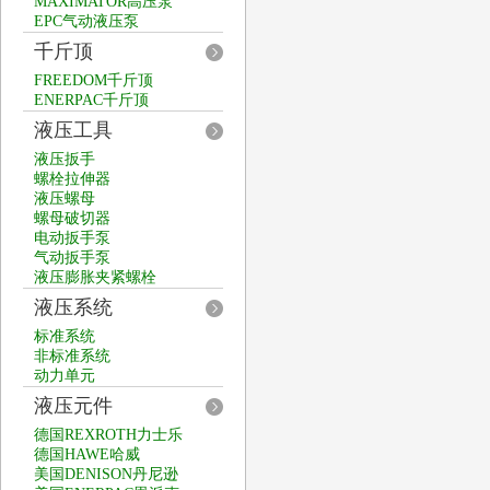
MAXIMATOR高压泵
EPC气动液压泵
千斤顶
FREEDOM千斤顶
ENERPAC千斤顶
液压工具
液压扳手
螺栓拉伸器
液压螺母
螺母破切器
电动扳手泵
气动扳手泵
液压膨胀夹紧螺栓
液压系统
标准系统
非标准系统
动力单元
液压元件
德国REXROTH力士乐
德国HAWE哈威
美国DENISON丹尼逊